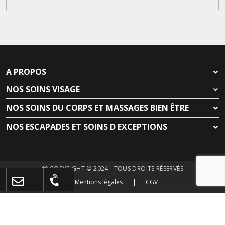
A PROPOS
NOS SOINS VISAGE
NOS SOINS DU CORPS ET MASSAGES BIEN ÊTRE
NOS ESCAPADES ET SOINS D EXCEPTIONS
Nous utilisons des cookies pour améliorer notre site et votre
expérience d’achat. En continuant à naviguer sur notre site vous
acceptez notre politique en matière de cookies.
COPYRIGHT © 2024 - TOUS DROITS RÉSERVÉS
|
Mentions légales
CGV
Refuser
Accepter
Propulsé par
SEPTEO HOSPITALITY SOLUTIONS